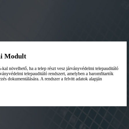
mi Modult
kal növelhető, ha a telep részt vesz járványvédelmi telepauditáló
árványvédelmi telepauditáló rendszert, amelyben a baromfitartók
zés dokumentálására. A rendszer a felvitt adatok alapján