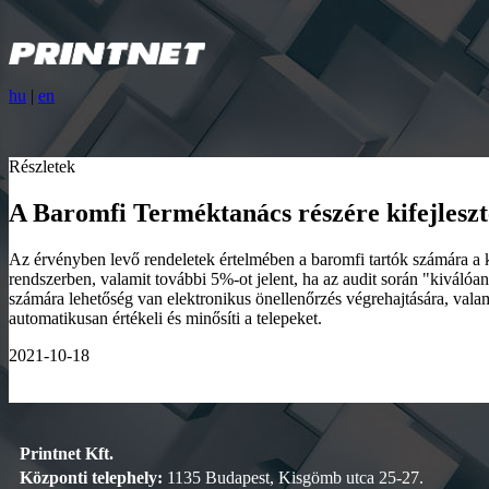
hu
|
en
Részletek
A Baromfi Terméktanács részére kifejlesz
Az érvényben levő rendeletek értelmében a baromfi tartók számára a ká
rendszerben, valamit további 5%-ot jelent, ha az audit során "kiválóan
számára lehetőség van elektronikus önellenőrzés végrehajtására, valam
automatikusan értékeli és minősíti a telepeket.
2021-10-18
Printnet Kft.
Központi telephely:
1135 Budapest, Kisgömb utca 25-27.