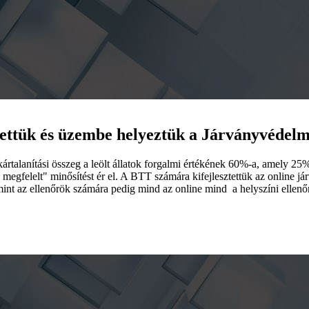
tettük és üzembe helyeztük a Járványvédel
rtalanítási összeg a leölt állatok forgalmi értékének 60%-a, amely 25%-
 megfelelt" minősítést ér el. A BTT számára kifejlesztettük az online j
int az ellenőrök számára pedig mind az online mind a helyszíni ellenőr